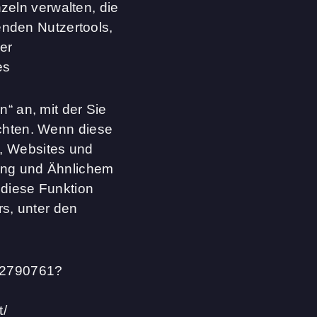
eln verwalten, die
nden Nutzertools,
er
es
“ an, mit der Sie
chten. Wenn diese
n, Websites und
ung und Ähnlichem
 diese Funktion
rs, unter den
r/2790761?
t/