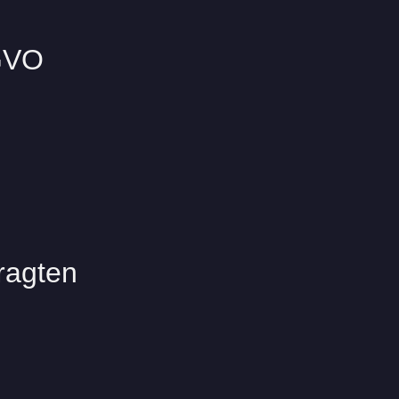
SGVO
ragten