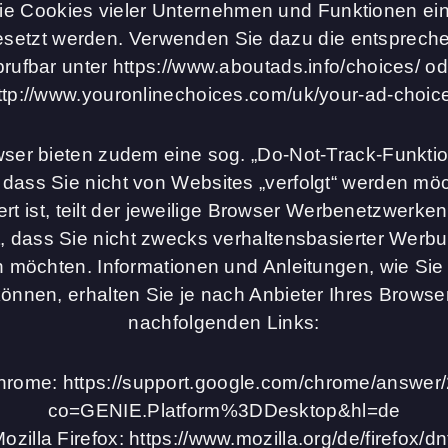
ie Cookies vieler Unternehmen und Funktionen einz
esetzt werden. Verwenden Sie dazu die entspreche
brufbar unter https://www.aboutads.info/choices/ od
ttp://www.youronlinechoices.com/uk/your-ad-choic
ser bieten zudem eine sog. „Do-Not-Track-Funktion
dass Sie nicht von Websites „verfolgt“ werden mö
iert ist, teilt der jeweilige Browser Werbenetzwerke
 dass Sie nicht zwecks verhaltensbasierter Werb
n möchten. Informationen und Anleitungen, wie Sie
önnen, erhalten Sie je nach Anbieter Ihres Browse
nachfolgenden Links:
rome: https://support.google.com/chrome/answe
co=GENIE.Platform%3DDesktop&hl=de
ozilla Firefox: https://www.mozilla.org/de/firefox/dn