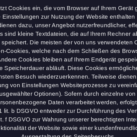
zt Cookies ein, die vom Browser auf Ihrem Gerät
 Einstellungen zur Nutzung der Website enthalten (
dienen dazu, unser Angebot nutzerfreundlicher, effe
 sind kleine Textdateien, die auf Ihrem Rechner 
r speichert. Die meisten der von uns verwendeten 
n-Cookies, welche nach dem Schließen des Brow
ndere Cookies bleiben auf Ihrem Endgerät gespeic
e Speicherdauer abläuft. Diese Cookies ermöglich
sten Besuch wiederzuerkennen. Teilweise dienen
ng von Einstellungen Websiteprozesse zu vereinf
ausgewählter Optionen). Sofern durch einzelne von
sonenbezogene Daten verarbeitet werden, erfolgt
 1 lit. b DSGVO entweder zur Durchführung des Ve
 lit. f DSGVO zur Wahrung unserer berechtigten Int
tionalität der Website sowie einer kundenfreundli
Ausgestaltung des Seitenbesuchs.