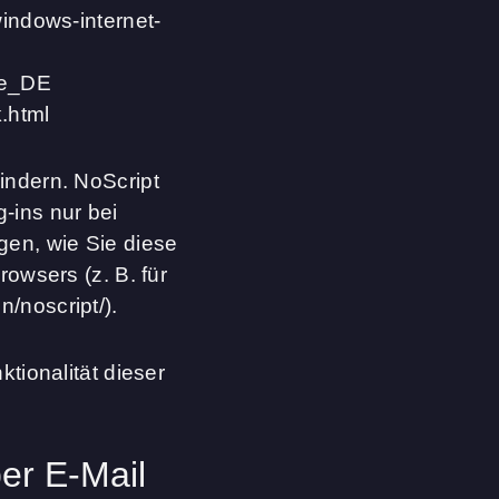
windows-internet-
de_DE
.html
indern. NoScript
-ins nur bei
gen, wie Sie diese
owsers (z. B. für
n/noscript/).
tionalität dieser
er E-Mail