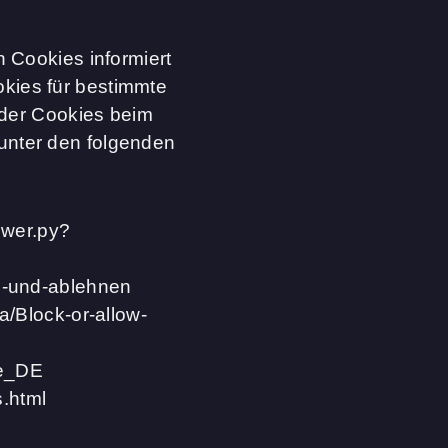
 Cookies informiert
kies für bestimmte
 der Cookies beim
unter den folgenden
swer.py?
en-und-ablehnen
a/Block-or-allow-
de_DE
.html